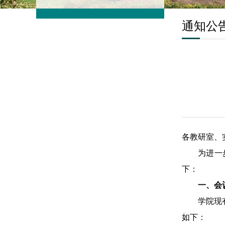
通知公
各教研室、
为进一
下：
一、会
学院现
如下：